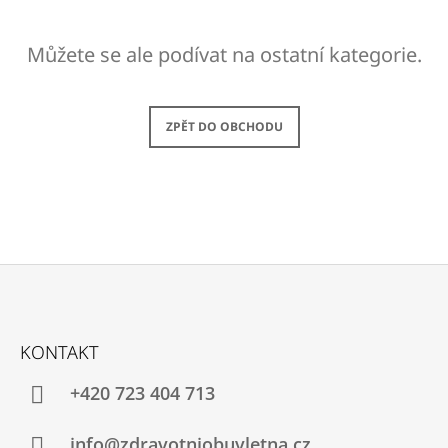
A
J
Můžete se ale podívat na ostatní kategorie.
Í
T
?
ZPĚT DO OBCHODU
HLEDAT
Z
D
O
Á
KONTAKT
P
P
O
A
R
+420 723 404 713
U
T
Č
Í
info@zdravotniobuvletna.cz
U