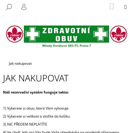
K
Přejít
NÁKUP
M
HLEDAT
na
KOŠÍK
O
PŘIHLÁŠENÍ
ZPĚT
ZPĚT
obsah
Š
Í
C
K
O
P
O
T
Domů
Jak nakupovat
Ř
JAK NAKUPOVAT
E
B
U
Náš rezervační systém funguje takto:
J
E
1) Vyberete si obuv, která Vám vyhovuje
T
2) Vyberete si velikost a vložíte do košíku
E
3) NIC PŘEDEM NEPLATÍTE
N
4) Ve chvíli, kdy pro Vás bude Vaše objednávka na prodejně připravena,