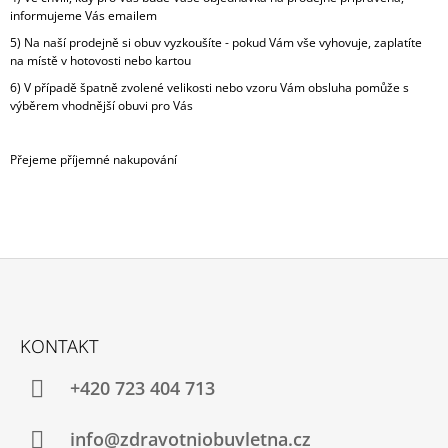
informujeme Vás emailem
A
5) Na naší prodejně si obuv vyzkoušíte - pokud Vám vše vyhovuje, zaplatíte
J
na místě v hotovosti nebo kartou
Í
6) V případě špatně zvolené velikosti nebo vzoru Vám obsluha pomůže s
T
výběrem vhodnější obuvi pro Vás
?
Přejeme příjemné nakupování
HLEDAT
Z
D
Á
O
KONTAKT
P
P
O
A
+420 723 404 713
R
U
T
Č
Í
info@zdravotniobuvletna.cz
U