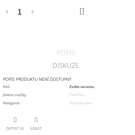
J
DO
E
KOŠÍKU
M
E
PÁNSKÉ
KORKOVÉ
PANTOFLE
POPIS
ARCO
MEDILINE
800-
DISKUZE
01
990
POPIS PRODUKTU NENÍ DOSTUPNÝ
Kč
Kód
Zvolte variantu
Jméno značky
:
Orto Plus
Kategorie
:
Dámská obuv
ZEPTAT SE
SDÍLET