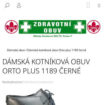
K
Přejít
NÁKUP
M
HLEDAT
na
KOŠÍK
O
PŘIHLÁŠENÍ
ZPĚT
ZPĚT
obsah
Š
Í
C
K
O
P
O
T
Domů
Dámská obuv
/
Dámská kotníková obuv Orto plus 1189 černé
Ř
DÁMSKÁ KOTNÍKOVÁ OBUV
E
B
ORTO PLUS 1189 ČERNÉ
U
J
Průměrné
Neohodnoceno
Podrobnosti hodnocení
E
hodnocení
produktu
T
je
E
0,0
z
N