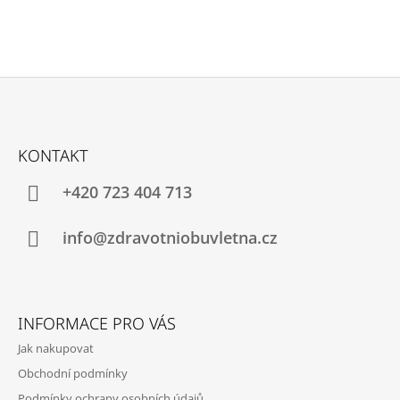
Z
Á
KONTAKT
P
A
+420 723 404 713
T
Í
info@zdravotniobuvletna.cz
INFORMACE PRO VÁS
Jak nakupovat
Obchodní podmínky
Podmínky ochrany osobních údajů