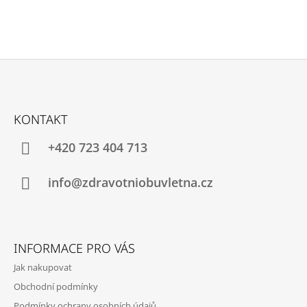
Z
Á
KONTAKT
P
A
+420 723 404 713
T
Í
info@zdravotniobuvletna.cz
INFORMACE PRO VÁS
Jak nakupovat
Obchodní podmínky
Podmínky ochrany osobních údajů