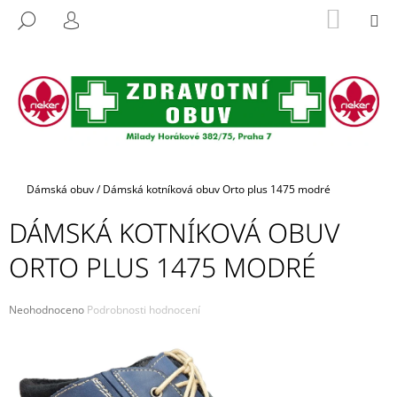
K
Přejít
NÁKUP
M
HLEDAT
na
KOŠÍK
O
PŘIHLÁŠENÍ
ZPĚT
ZPĚT
obsah
Š
Í
C
K
O
P
O
T
Domů
Dámská obuv
/
Dámská kotníková obuv Orto plus 1475 modré
Ř
DÁMSKÁ KOTNÍKOVÁ OBUV
E
B
ORTO PLUS 1475 MODRÉ
U
J
Průměrné
Neohodnoceno
Podrobnosti hodnocení
E
hodnocení
produktu
T
je
E
0,0
z
N