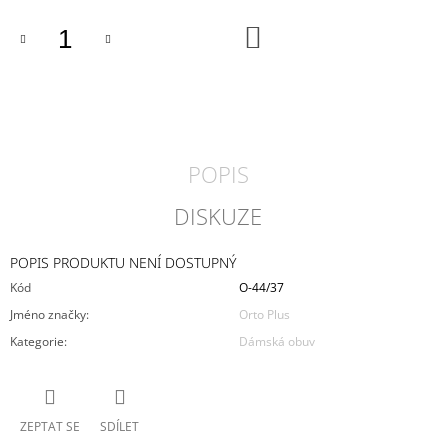
J
DO
E
KOŠÍKU
M
E
DÁMSKÉ
TENISKY
RIEKER
POPIS
N3302-
90
DISKUZE
2
090
Kč
POPIS PRODUKTU NENÍ DOSTUPNÝ
Kód
O-44/37
Jméno značky
:
Orto Plus
Kategorie
:
Dámská obuv
ZEPTAT SE
SDÍLET