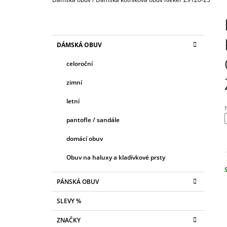
2 190 Kč
P
O
S
K
Přeskočit
DÁMSKÁ OBUV
T
A
kategorie
T
R
celoroční
E
A
G
zimní
N
O
R
N
letní
I
Í
E
pantofle / sandále
P
j
A
domácí obuv
0
N
z
Obuv na haluxy a kladívkové prsty
E
h
L
c
PÁNSKÁ OBUV
SLEVY %
ZNAČKY