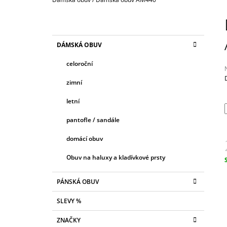
2 090 Kč
P
O
S
K
Přeskočit
DÁMSKÁ OBUV
T
A
kategorie
T
R
celoroční
E
A
G
zimní
N
O
R
j
N
letní
I
0
Í
z
E
pantofle / sandále
P
h
A
domácí obuv
N
Obuv na haluxy a kladívkové prsty
E
c
L
PÁNSKÁ OBUV
SLEVY %
ZNAČKY