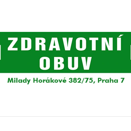
CO POTŘEBUJETE NAJÍT?
HLEDAT
DOPORUČUJEME
DÁMSKÉ TENISKY RIEKER 55073-00
DÁMSKÉ TENISKY