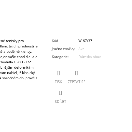
ené tenisky pro
Kód
W-67/37
em. Jejich předností je
Jméno značky
:
Axel
é a podélné klenby,
ejen vaše chodidla, ale
Kategorie
:
Dámská obuv
chodidla G až G 1/2.
robnějším deformitám
ám nabízí již klasický
ři náročném dni právě s
TISK
ZEPTAT SE
SDÍLET