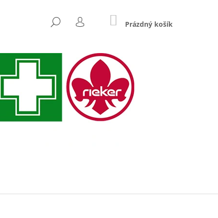
NÁKUPNÍ
HLEDAT
KOŠÍK
Prázdný košík
PŘIHLÁŠENÍ
Následující
 RIEKER N3302-90