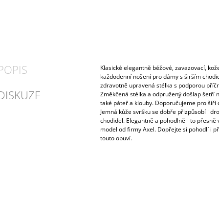
POPIS
Klasické elegantně béžové, zavazovací, kož
každodenní nošení pro dámy s širším chodidl
zdravotně upravená stélka s podporou příčn
DISKUZE
Změkčená stélka a odpružený došlap šetří n
také páteř a klouby. Doporučujeme pro šíři 
Jemná kůže svršku se dobře přizpůsobí i d
chodidel. Elegantně a pohodlně - to přesně v
model od firmy Axel. Dopřejte si pohodlí i p
touto obuví.