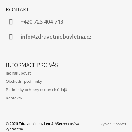
Á
KONTAKT
P
A
+420 723 404 713
T
Í
info@zdravotniobuvletna.cz
INFORMACE PRO VÁS
Jak nakupovat
Obchodní podmínky
Podmínky ochrany osobních údajů
Kontakty
© 2026 Zdravotní obuv Letná. Všechna práva
Vytvořil Shoptet
vyhrazena.