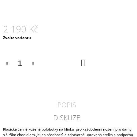
J
E
M
E
2 190 Kč
DÁMSKÉ
Měrná
Zvolte variantu
TENISKY
cena:
RIEKER
55073-
00
DO
KOŠÍKU
2
190
Kč
POPIS
DISKUZE
Klasické černé kožené polobotky na klínku pro každodenní nošení pro dámy
s širším chodidlem. Jejich předností je zdravotně upravená stélka s podporou