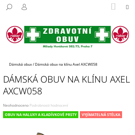
K
Přejít
NÁKUP
M
HLEDAT
na
KOŠÍK
O
PŘIHLÁŠENÍ
ZPĚT
ZPĚT
obsah
Š
Í
C
K
O
P
O
T
Domů
Dámská obuv
/
Dámská obuv na klínu Axel AXCW058
Ř
DÁMSKÁ OBUV NA KLÍNU AXEL
E
B
AXCW058
U
J
Průměrné
Neohodnoceno
Podrobnosti hodnocení
E
hodnocení
OBUV NA HALUXY A KLADÍVKOVÉ PRSTY
VYJÍMATELNÁ STÉLKA
produktu
T
je
E
0,0
z
N