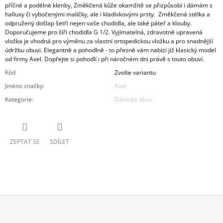
příčné a podélné klenby, Změkčená kůže okamžitě se přizpůsobí i dámám s
halluxy či vybočenými malíčky, ale i kladívkovými prsty. Změkčená stélka a
odpružený došlap šetří nejen vaše chodidla, ale také páteř a klouby.
Doporučujeme pro šíři chodidla G 1/2. Vyjímatelná, zdravotně upravená
vložka je vhodná pro výměnu za vlastní ortopedickou vložku a pro snadnější
údržbu obuvi. Elegantně a pohodlně - to přesně vám nabízí již klasický model
od firmy Axel. Dopřejte si pohodlí i při náročném dni právě s touto obuví.
Kód
Zvolte variantu
Jméno značky
:
Axel
Kategorie
:
Dámská obuv
ZEPTAT SE
SDÍLET
Z