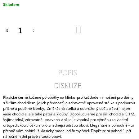
Měrná
Skladem
J
cena:
E
M
E
DO
KOŠÍKU
PÁNSKÉ
KORKOVÉ
PANTOFLE
ARCO
MEDILINE
800-
01
POPIS
990
Kč
DISKUZE
Klasické černé kožené polobotky na klínku pro každodenní nošení pro dámy
s širším chodidlem. Jejich předností je zdravotně upravená stélka s podporou
příčné a podélné klenby, Změkčená stélka a odpružený došlap šetří nejen
vaše chodidla, ale také páteř a klouby. Doporučujeme pro šíři chodidla G 1/2.
Vyjímatelná, zdravotně upravená vložka je vhodná pro výměnu za vlastní
ortopedickou vložku a pro snadnější údržbu obuvi. Elegantně a pohodlně - to
přesně vám nabízí již klasický model od firmy Axel. Dopřejte si pohodlí i při
náročném dni právě s touto obuví.