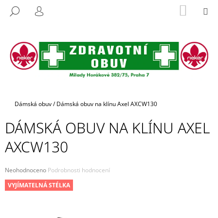
K
Přejít
NÁKUP
M
HLEDAT
na
KOŠÍK
O
PŘIHLÁŠENÍ
ZPĚT
ZPĚT
obsah
Š
Í
C
K
O
P
O
T
Domů
Dámská obuv
/
Dámská obuv na klínu Axel AXCW130
Ř
DÁMSKÁ OBUV NA KLÍNU AXEL
E
B
AXCW130
U
J
Průměrné
Neohodnoceno
Podrobnosti hodnocení
E
hodnocení
VYJÍMATELNÁ STÉLKA
produktu
T
je
E
0,0
z
N