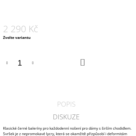
J
E
M
E
2 290 Kč
PÁNSKÉ
Měrná
Zvolte variantu
POLOBOTKY
cena:
MEDILINE
10030
2
DO
KOŠÍKU
190
Kč
POPIS
DISKUZE
Klasické černé baleríny pro každodenní nošení pro dámy s širším chodidlem.
Svršek je z nepromokavé lycry, která se okamžitě přizpůsobí i deformitám