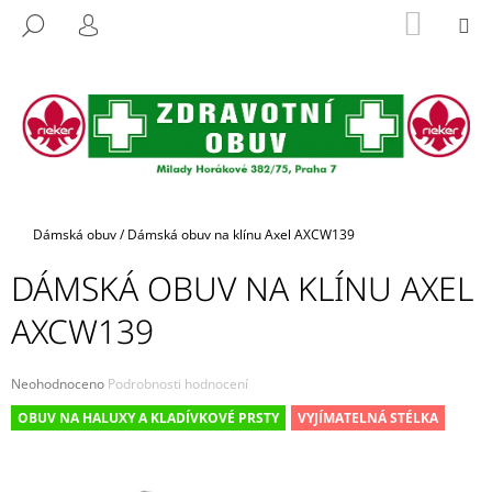
K
Přejít
NÁKUP
M
HLEDAT
na
KOŠÍK
O
PŘIHLÁŠENÍ
ZPĚT
ZPĚT
obsah
Š
Í
C
K
O
P
O
T
Domů
Dámská obuv
/
Dámská obuv na klínu Axel AXCW139
Ř
DÁMSKÁ OBUV NA KLÍNU AXEL
E
B
AXCW139
U
J
Průměrné
Neohodnoceno
Podrobnosti hodnocení
E
hodnocení
OBUV NA HALUXY A KLADÍVKOVÉ PRSTY
VYJÍMATELNÁ STÉLKA
produktu
T
je
E
0,0
z
N