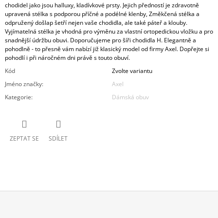
chodidel jako jsou halluxy, kladívkové prsty. Jejich předností je zdravotně
upravená stélka s podporou příčné a podélné klenby, Změkčená stélka a
odpružený došlap šetří nejen vaše chodidla, ale také páteř a klouby.
Vyjímatelná stélka je vhodná pro výměnu za vlastní ortopedickou vložku a pro
snadnější údržbu obuvi. Doporučujeme pro šíři chodidla H. Elegantně a
pohodlně - to přesně vám nabízí již klasický model od firmy Axel. Dopřejte si
pohodlí i při náročném dni právě s touto obuví.
Kód
Zvolte variantu
Jméno značky
:
Axel
Kategorie
:
Dámská obuv
ZEPTAT SE
SDÍLET
Z