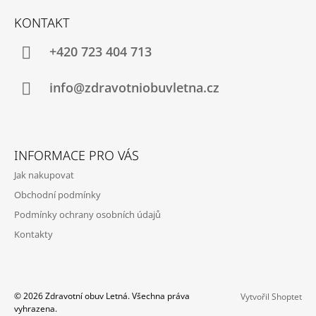
Á
KONTAKT
P
A
+420 723 404 713
T
Í
info@zdravotniobuvletna.cz
INFORMACE PRO VÁS
Jak nakupovat
Obchodní podmínky
Podmínky ochrany osobních údajů
Kontakty
© 2026 Zdravotní obuv Letná. Všechna práva
Vytvořil Shoptet
vyhrazena.