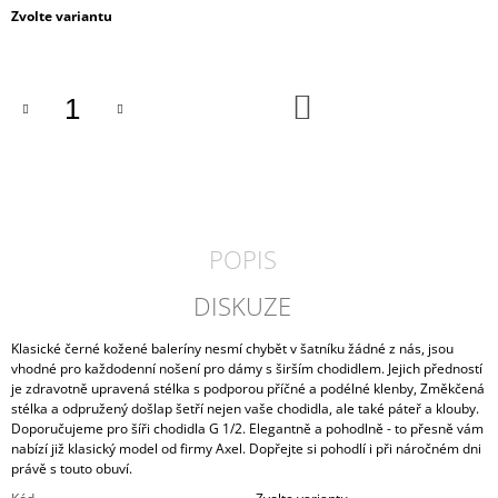
Měrná
Zvolte variantu
J
cena:
E
M
E
DO
KOŠÍKU
DÁMSKÉ
TENISKY
RIEKER
55073-
00
2
POPIS
190
Kč
DISKUZE
Klasické černé kožené baleríny nesmí chybět v šatníku žádné z nás, jsou
vhodné pro každodenní nošení pro dámy s širším chodidlem. Jejich předností
je zdravotně upravená stélka s podporou příčné a podélné klenby, Změkčená
stélka a odpružený došlap šetří nejen vaše chodidla, ale také páteř a klouby.
Doporučujeme pro šíři chodidla G 1/2. Elegantně a pohodlně - to přesně vám
nabízí již klasický model od firmy Axel. Dopřejte si pohodlí i při náročném dni
právě s touto obuví.