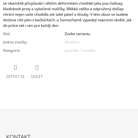
se okamžitě přizpůsobí i větším deformitám chodidel jako jsou halluxy,
kladívkové prsty a vybočené malíčky, Měkká stélka a odpružený došlap
chrání nejen vaše chodidla ale také páteř a klouby. V této obuvi se budete
doslova cítit jako v bačkůrkách. a Samozřejmě vypadají naprosto skvěle. jak
do práce tak i ven pro každý den.
Kód
Zvolte variantu
Jméno značky
:
Mediline
Kategorie
:
pantofle / sandále
ZEPTAT SE
SDÍLET
Z
Á
KONTAKT