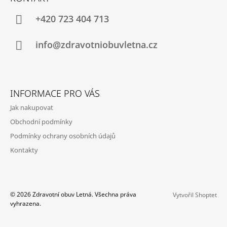
P
A
+420 723 404 713
T
Í
info@zdravotniobuvletna.cz
INFORMACE PRO VÁS
Jak nakupovat
Obchodní podmínky
Podmínky ochrany osobních údajů
Kontakty
© 2026 Zdravotní obuv Letná. Všechna práva
Vytvořil Shoptet
vyhrazena.