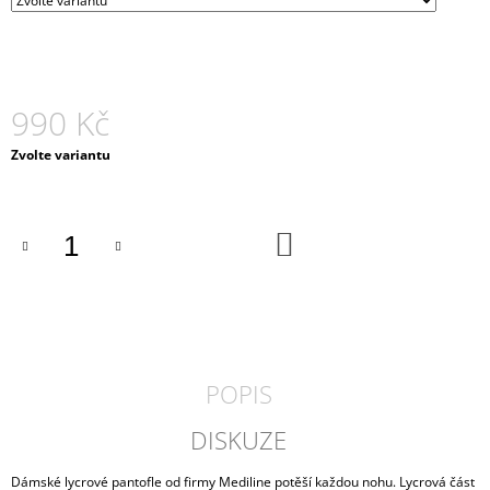
J
E
M
E
990 Kč
PÁNSKÉ
POLOBOTKY
Měrná
Zvolte variantu
AXEL
cena:
PA-
411
OLIVA
DO
1
KOŠÍKU
990
Kč
POPIS
DISKUZE
Dámské lycrové pantofle od firmy Mediline potěší každou nohu. Lycrová část