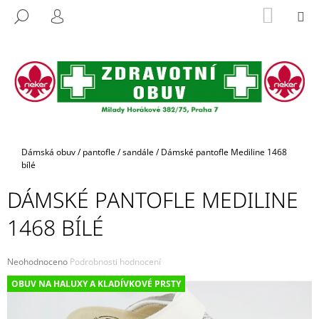
K
Přejít
NÁKUP
M
HLEDAT
na
KOŠÍK
O
PŘIHLÁŠENÍ
ZPĚT
ZPĚT
obsah
Š
Í
C
K
O
P
O
T
Domů
Dámská obuv
/
pantofle / sandále
/
Dámské pantofle Mediline 1468
bílé
Ř
E
DÁMSKÉ PANTOFLE MEDILINE
B
1468 BÍLÉ
U
J
E
Průměrné
Neohodnoceno
Podrobnosti hodnocení
hodnocení
T
OBUV NA HALUXY A KLADÍVKOVÉ PRSTY
produktu
E
je
0,0
N