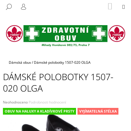
K
Přejít
NÁKUP
M
HLEDAT
na
KOŠÍK
O
PŘIHLÁŠENÍ
ZPĚT
ZPĚT
obsah
Š
Í
C
K
O
P
O
T
Domů
Dámská obuv
/
Dámské polobotky 1507-020 OLGA
Ř
DÁMSKÉ POLOBOTKY 1507-
E
B
020 OLGA
U
J
Průměrné
Neohodnoceno
Podrobnosti hodnocení
E
hodnocení
OBUV NA HALUXY A KLADÍVKOVÉ PRSTY
VYJÍMATELNÁ STÉLKA
produktu
T
je
E
0,0
z
N