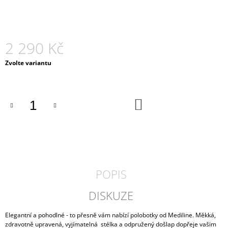
J
E
M
E
2 290 Kč
DÁMSKÉ
Měrná
Zvolte variantu
PANTOFLE
cena:
ARCO
MEDILINE
800-
DO
01
KOŠÍKU
990
Kč
POPIS
DISKUZE
Elegantní a pohodlné - to přesně vám nabízí polobotky od Mediline. Měkká,
zdravotně upravená, vyjímatelná stélka a odpružený došlap dopřeje vašim