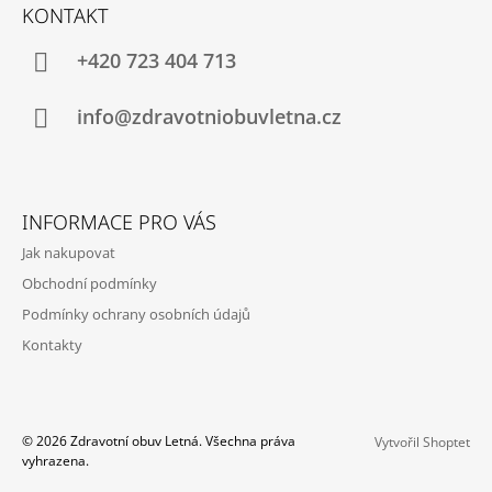
Á
KONTAKT
P
A
+420 723 404 713
T
Í
info@zdravotniobuvletna.cz
INFORMACE PRO VÁS
Jak nakupovat
Obchodní podmínky
Podmínky ochrany osobních údajů
Kontakty
© 2026 Zdravotní obuv Letná. Všechna práva
Vytvořil Shoptet
vyhrazena.