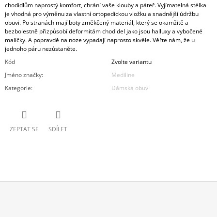
chodidlům naprostý komfort, chrání vaše klouby a páteř. Vyjímatelná stélka
je vhodná pro výměnu za vlastní ortopedickou vložku a snadnější údržbu
obuvi. Po stranách mají boty změkčený materiál, který se okamžitě a
bezbolestně přizpůsobí deformitám chodidel jako jsou halluxy a vybočené
malíčky. A popravdě na noze vypadají naprosto skvěle. Věřte nám, že u
jednoho páru nezůstaněte.
Kód
Zvolte variantu
Jméno značky
:
Mediline
Kategorie
:
Dámská obuv
ZEPTAT SE
SDÍLET
Z