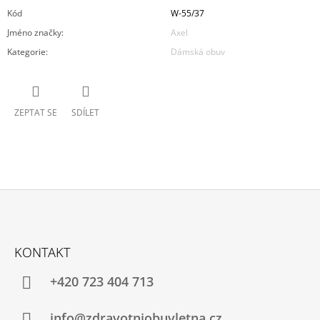
Kód
W-55/37
Jméno značky
:
Axel
Kategorie
:
Dámská obuv
ZEPTAT SE
SDÍLET
Z
Á
KONTAKT
P
A
+420 723 404 713
T
Í
info@zdravotniobuvletna.cz