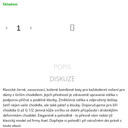
Měrná
Skladem
J
cena:
E
M
E
DO
KOŠÍKU
PÁNSKÉ
KORKOVÉ
PANTOFLE
ARCO
MEDILINE
800-
01
POPIS
990
Kč
DISKUZE
Klasické černé, zavazovací, kožené kotníkové boty pro každodenní nošení pro
dámy s širším chodidlem. Jejich předností je zdravotně upravená stélka s
podporou příčné a podélné klenby, Změkčená stélka a odpružený došlap
šetří nejen vaše chodidla, ale také páteř a klouby. Doporučujeme pro šíři
chodidla G až G 1/2. Jemná kůže svršku se dobře přizpůsobí i drobnějším
deformitám chodidel. Elegantně a pohodlně - to přesně vám nabízí již
klasický model od firmy Axel. Dopřejte si pohodlí i při náročném dni právě s
touto obuví.