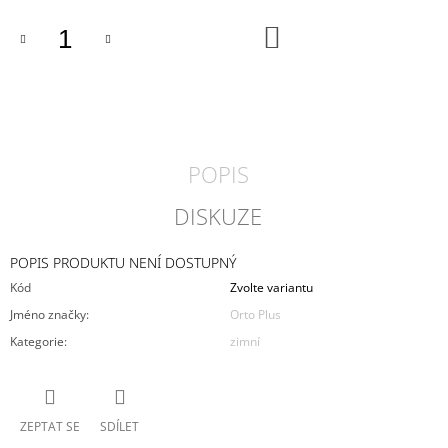
J
DO
E
KOŠÍKU
M
E
PÁNSKÉ
POLOBOTKY
MEDILINE
POPIS
10000
2
DISKUZE
190
Kč
POPIS PRODUKTU NENÍ DOSTUPNÝ
Kód
Zvolte variantu
Jméno značky
:
Orto Plus
Kategorie
:
zimní
ZEPTAT SE
SDÍLET