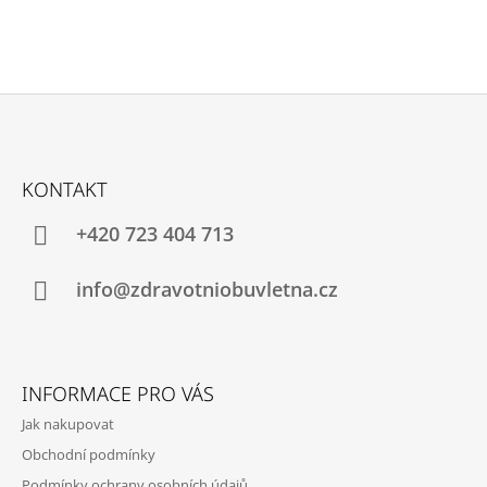
Z
Á
KONTAKT
P
A
+420 723 404 713
T
Í
info@zdravotniobuvletna.cz
INFORMACE PRO VÁS
Jak nakupovat
Obchodní podmínky
Podmínky ochrany osobních údajů