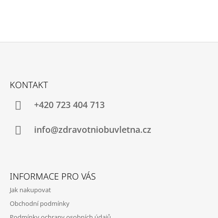
Z
Á
KONTAKT
P
A
+420 723 404 713
T
Í
info@zdravotniobuvletna.cz
INFORMACE PRO VÁS
Jak nakupovat
Obchodní podmínky
Podmínky ochrany osobních údajů