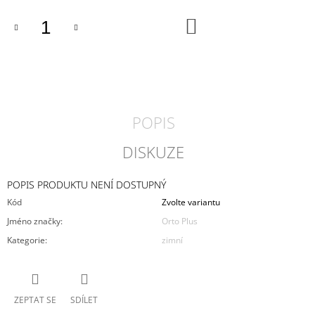
J
DO
E
KOŠÍKU
M
E
DÁMSKÉ
TENISKY
RIEKER
POPIS
55073-
00
DISKUZE
2
190
Kč
POPIS PRODUKTU NENÍ DOSTUPNÝ
Kód
Zvolte variantu
Jméno značky
:
Orto Plus
Kategorie
:
zimní
ZEPTAT SE
SDÍLET