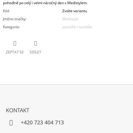
pohodlně po celý i velmi náročný den s Medistylem.
Kód
Zvolte variantu
Jméno značky
:
Medistyle
Kategorie
:
pantofle / sandále
ZEPTAT SE
SDÍLET
Z
Á
KONTAKT
P
A
+420 723 404 713
T