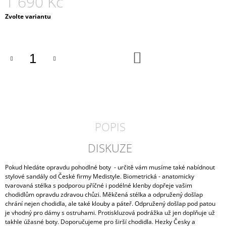
1 690 Kč
J
Měrná
Zvolte variantu
E
cena:
M
E
DO
PÁNSKÉ
KOŠÍKU
POLOBOTKY
MEDILINE
10030
2
190
Kč
POPIS
DISKUZE
Pokud hledáte opravdu pohodlné boty - určitě vám musíme také nabídnout
stylové sandály od České firmy Medistyle. Biometrická - anatomicky
tvarovaná stélka s podporou příčné i podélné klenby dopřeje vašim
chodidlům opravdu zdravou chůzi. Měkčená stélka a odpružený došlap
chrání nejen chodidla, ale také klouby a páteř. Odpružený došlap pod patou
je vhodný pro dámy s ostruhami. Protiskluzová podrážka už jen doplňuje už
takhle úžasné boty. Doporučujeme pro širší chodidla. Hezky Česky a