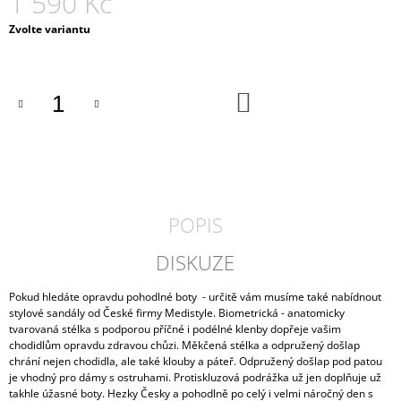
1 590 Kč
J
Měrná
Zvolte variantu
E
cena:
M
E
DO
PÁNSKÉ
KOŠÍKU
POLOBOTKY
AXEL
PA-
411
1
990
POPIS
Kč
DISKUZE
Pokud hledáte opravdu pohodlné boty - určitě vám musíme také nabídnout
stylové sandály od České firmy Medistyle. Biometrická - anatomicky
tvarovaná stélka s podporou příčné i podélné klenby dopřeje vašim
chodidlům opravdu zdravou chůzi. Měkčená stélka a odpružený došlap
chrání nejen chodidla, ale také klouby a páteř. Odpružený došlap pod patou
je vhodný pro dámy s ostruhami. Protiskluzová podrážka už jen doplňuje už
takhle úžasné boty. Hezky Česky a pohodlně po celý i velmi náročný den s