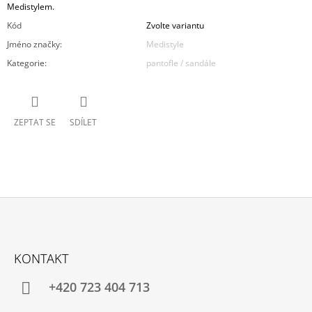
Medistylem.
Kód
Zvolte variantu
Jméno značky
:
Medistyle
Kategorie
:
pantofle / sandále
ZEPTAT SE
SDÍLET
Z
Á
KONTAKT
P
A
+420 723 404 713
T