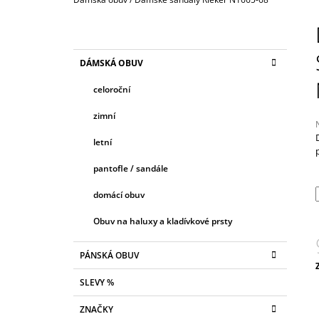
2 090 Kč
P
O
S
K
Přeskočit
DÁMSKÁ OBUV
T
A
kategorie
T
R
celoroční
E
A
G
zimní
N
O
R
N
letní
I
Í
E
j
pantofle / sandále
0
P
z
A
domácí obuv
N
h
Obuv na haluxy a kladívkové prsty
E
L
PÁNSKÁ OBUV
c
SLEVY %
ZNAČKY