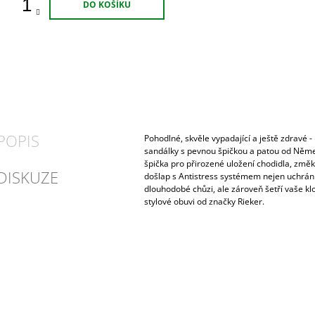
DO KOŠÍKU
POPIS
Pohodlné, skvěle vypadající a ještě zdravé - 
sandálky s pevnou špičkou a patou od Němec
špička pro přirozené uložení chodidla, změ
DISKUZE
došlap s Antistress systémem nejen uchrání 
dlouhodobé chůzi, ale zároveň šetří vaše kl
stylové obuvi od značky Rieker.