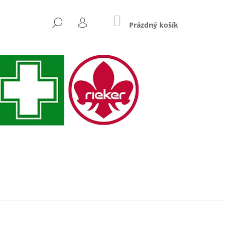
NÁKUPNÍ
HLEDAT
KOŠÍK
Prázdný košík
PŘIHLÁŠENÍ
Následující
 RIEKER N3302-90