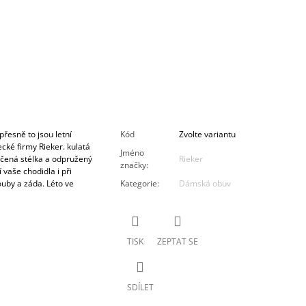
přesně to jsou letní
Kód
Zvolte variantu
ké firmy Rieker. kulatá
Jméno
kčená stélka a odpružený
Rieker
značky
:
vaše chodidla i při
ouby a záda. Léto ve
Kategorie
:
Dámská obuv
TISK
ZEPTAT SE
SDÍLET