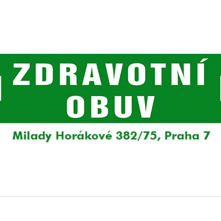
CO POTŘEBUJETE NAJÍT?
HLEDAT
DOPORUČUJEME
DÁMSKÉ TENISKY RIEKER 55073-00
DÁMSKÉ TENISKY