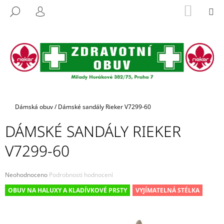
K
Přejít
NÁKUP
M
HLEDAT
na
KOŠÍK
O
PŘIHLÁŠENÍ
ZPĚT
ZPĚT
obsah
Š
Í
C
K
O
P
O
T
Domů
Dámská obuv
/
Dámské sandály Rieker V7299-60
Ř
DÁMSKÉ SANDÁLY RIEKER
E
B
V7299-60
U
J
Průměrné
Neohodnoceno
Podrobnosti hodnocení
E
hodnocení
OBUV NA HALUXY A KLADÍVKOVÉ PRSTY
VYJÍMATELNÁ STÉLKA
produktu
T
je
E
0,0
z
N