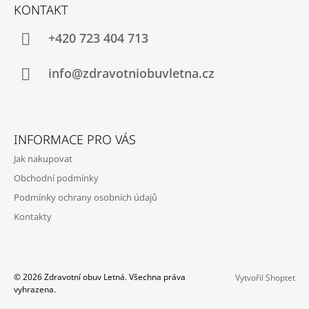
Á
KONTAKT
P
A
+420 723 404 713
T
Í
info@zdravotniobuvletna.cz
INFORMACE PRO VÁS
Jak nakupovat
Obchodní podmínky
Podmínky ochrany osobních údajů
Kontakty
© 2026 Zdravotní obuv Letná. Všechna práva
Vytvořil Shoptet
vyhrazena.