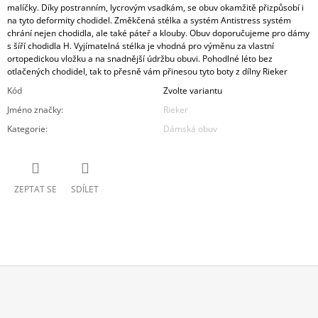
malíčky. Díky postranním, lycrovým vsadkám, se obuv okamžitě přizpůsobí i
na tyto deformity chodidel. Změkčená stélka a systém Antistress systém
chrání nejen chodidla, ale také páteř a klouby. Obuv doporučujeme pro dámy
s šíří chodidla H. Vyjímatelná stélka je vhodná pro výměnu za vlastní
ortopedickou vložku a na snadnější údržbu obuvi. Pohodlné léto bez
otlačených chodidel, tak to přesně vám přinesou tyto boty z dílny Rieker
Kód
Zvolte variantu
Jméno značky
:
Rieker
Kategorie
:
Dámská obuv
ZEPTAT SE
SDÍLET
Z