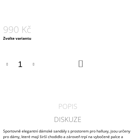
J
E
M
E
990 Kč
DÁMSKÉ
Měrná
Zvolte variantu
TENISKY
cena:
RIEKER
52520-
00
DO
KOŠÍKU
2
090
Kč
POPIS
DISKUZE
Sportovně elegantní dámské sandály s prostorem pro halluxy, jsou určeny
pro dámy, které mají širší chodidlo a zároveň trpí na vybočené palce a