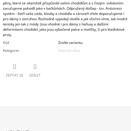
pěny, která se okamžitě přizpůsobí vašim chodidlům a s čistým svědomím
zaručujeme pohodlí jako v bačkůrkách. Odpružený došlap - tzv. Antistress
systém - šetří vaše záda, klouby a chodidla a zároveň vřele doporučujeme i
pro dámy s ostruhou. Rozhodně vypadají skvěle a jak všichni víme, tak modré
tenisky jen tak z módy. Jsou vhodné i pro dámy s halluxy a dalšími
deformitami chodidel, jako jsou vybočené palce a malíčky, či pro kladívkové
prsty.
Kód
Zvolte variantu
Kategorie
:
Dámská obuv
ZEPTAT SE
SDÍLET
Z
Á