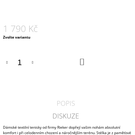
J
E
M
E
1 790 Kč
PÁNSKÉ
Měrná
Zvolte variantu
POLOBOTKY
cena:
AXEL
PA-
411
DO
OLIVA
KOŠÍKU
1
990
Kč
POPIS
DISKUZE
Dámské textilní tenisky od firmy Rieker dopřejí vašim nohám absolutní
komfort i při celodenním chození a náročnějším terénu. Stélka je z paměťové