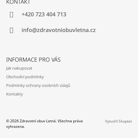
KONTAKT
P
A
+420 723 404 713
T
Í
info@zdravotniobuvletna.cz
INFORMACE PRO VÁS
Jak nakupovat
Obchodní podmínky
Podmínky ochrany osobních údajů
Kontakty
© 2026 Zdravotní obuv Letná. Všechna práva
Vytvořil Shoptet
vyhrazena.