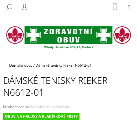
K
Přejít
NÁKUP
M
HLEDAT
na
KOŠÍK
O
PŘIHLÁŠENÍ
ZPĚT
ZPĚT
obsah
Š
Í
C
K
O
P
O
T
Domů
Dámská obuv
/
Dámské tenisky Rieker N6612-01
Ř
DÁMSKÉ TENISKY RIEKER
E
B
N6612-01
U
J
Průměrné
Neohodnoceno
Podrobnosti hodnocení
E
hodnocení
OBUV NA HALUXY A KLADÍVKOVÉ PRSTY
produktu
T
je
E
0,0
z
N