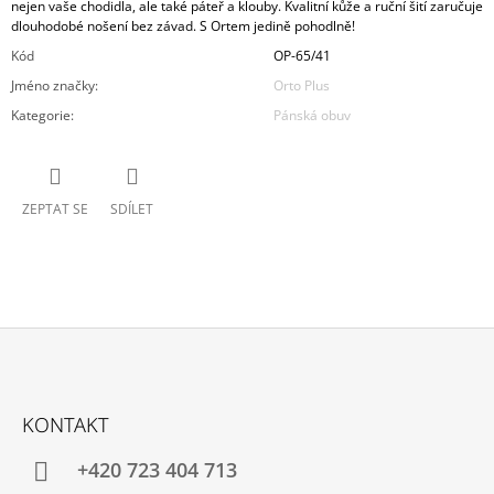
nejen vaše chodidla, ale také páteř a klouby. Kvalitní kůže a ruční šití zaručuje
dlouhodobé nošení bez závad. S Ortem jedině pohodlně!
Kód
OP-65/41
Jméno značky
:
Orto Plus
Kategorie
:
Pánská obuv
ZEPTAT SE
SDÍLET
Z
Á
KONTAKT
P
A
+420 723 404 713