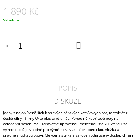
J
1 890 Kč
E
M
Měrná
Skladem
E
cena:
PÁNSKÉ
KORKOVÉ
DO
PANTOFLE
KOŠÍKU
ARCO
MEDILINE
800-
01
990
Kč
POPIS
DISKUZE
Jedny z nejoblíbenějších klasických pánských kotníkových bot, tentokrát z
české dílny - firmy Orto plus také u nás. Pohodlné kotníkové boty na
celodenní nošení mají zdravotně upravenou měkčenou stélku, kterou lze
vyjmout, což je vhodné pro výměnu za vlastní ortopedickou vložku a
snadnější údržbu obuvi. Měkčená stélka a zároveň odpružený došlap chrání