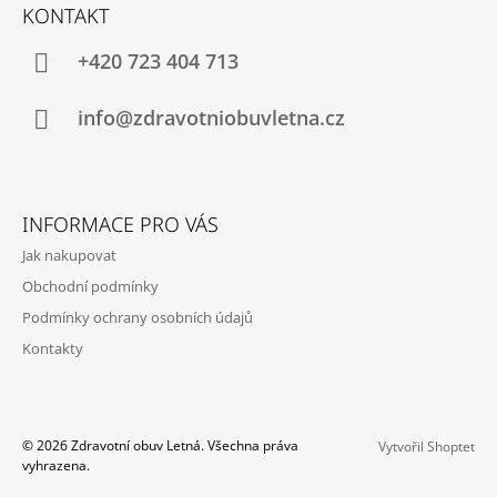
Á
KONTAKT
P
A
+420 723 404 713
T
Í
info@zdravotniobuvletna.cz
INFORMACE PRO VÁS
Jak nakupovat
Obchodní podmínky
Podmínky ochrany osobních údajů
Kontakty
© 2026 Zdravotní obuv Letná. Všechna práva
Vytvořil Shoptet
vyhrazena.