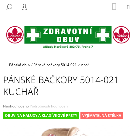
K
Přejít
NÁKUP
M
HLEDAT
na
KOŠÍK
O
PŘIHLÁŠENÍ
ZPĚT
ZPĚT
obsah
Š
Í
C
K
O
P
O
T
Domů
Pánská obuv
/
Pánské bačkory 5014-021 kuchař
Ř
PÁNSKÉ BAČKORY 5014-021
E
B
KUCHAŘ
U
J
Průměrné
Neohodnoceno
Podrobnosti hodnocení
E
hodnocení
OBUV NA HALUXY A KLADÍVKOVÉ PRSTY
VYJÍMATELNÁ STÉLKA
produktu
T
je
E
0,0
z
N