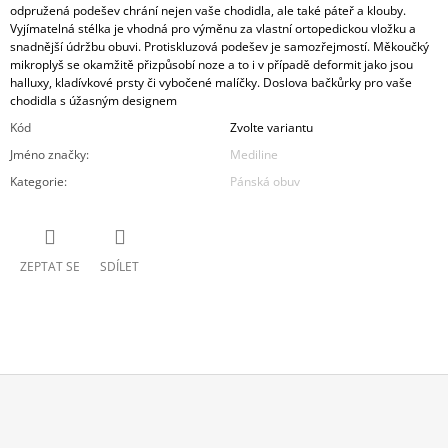
odpružená podešev chrání nejen vaše chodidla, ale také páteř a klouby.
Vyjímatelná stélka je vhodná pro výměnu za vlastní ortopedickou vložku a
snadnější údržbu obuvi. Protiskluzová podešev je samozřejmostí. Měkoučký
mikroplyš se okamžitě přizpůsobí noze a to i v případě deformit jako jsou
halluxy, kladívkové prsty či vybočené malíčky. Doslova bačkůrky pro vaše
chodidla s úžasným designem
Kód
Zvolte variantu
Jméno značky
:
Mediline
Kategorie
:
Pánská obuv
ZEPTAT SE
SDÍLET
Z