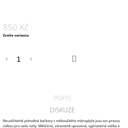
J
E
M
E
850 Kč
PÁNSKÉ
Měrná
Zvolte variantu
KORKOVÉ
cena:
PANTOFLE
ARCO
MEDILINE
DO
800-
KOŠÍKU
01
990
Kč
POPIS
DISKUZE
Neuvěřitelně pohodlné bačkory z měkoučkého mikroplyše jsou tou pravou
volbou pro vaše nohy. Měkčená, zdravotně upravená, vyjímatelná stélka a