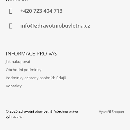
P
A
+420 723 404 713
T
Í
info@zdravotniobuvletna.cz
INFORMACE PRO VÁS
Jak nakupovat
Obchodní podmínky
Podmínky ochrany osobních údajů
Kontakty
© 2026 Zdravotní obuv Letná. Všechna práva
Vytvořil Shoptet
vyhrazena.