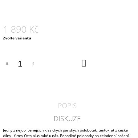
J
E
M
E
1 890 Kč
PÁNSKÉ
Měrná
Zvolte variantu
KORKOVÉ
cena:
PANTOFLE
ARCO
MEDILINE
DO
800-
KOŠÍKU
01
990
Kč
POPIS
DISKUZE
Jedny z nejoblíbenějších klasických pánských polobotek, tentokrát z české
dílny - firmy Orto plus také u nás. Pohodlné polobotky na celodenní nošení