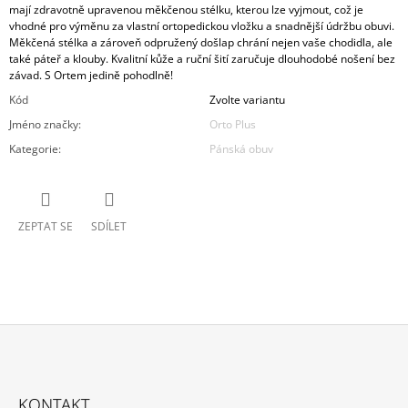
mají zdravotně upravenou měkčenou stélku, kterou lze vyjmout, což je
vhodné pro výměnu za vlastní ortopedickou vložku a snadnější údržbu obuvi.
Měkčená stélka a zároveň odpružený došlap chrání nejen vaše chodidla, ale
také páteř a klouby. Kvalitní kůže a ruční šití zaručuje dlouhodobé nošení bez
závad. S Ortem jedině pohodlně!
Kód
Zvolte variantu
Jméno značky
:
Orto Plus
Kategorie
:
Pánská obuv
ZEPTAT SE
SDÍLET
Z
Á
KONTAKT