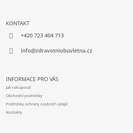
A
Z
J
Á
Í
KONTAKT
P
T
A
+420 723 404 713
?
T
Í
info@zdravotniobuvletna.cz
HLEDAT
INFORMACE PRO VÁS
Jak nakupovat
D
Obchodní podmínky
O
P
Podmínky ochrany osobních údajů
O
Kontakty
R
U
Č
U